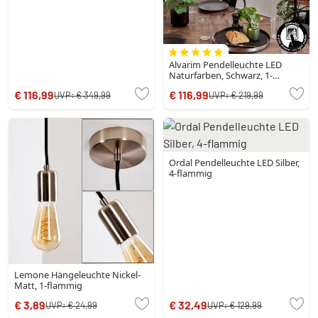
Alvarim Pendelleuchte LED
Naturfarben, Schwarz, 1-
flammig
€ 116,99
€ 116,99
UVP:
€ 349,99
UVP:
€ 219,99
Ordal Pendelleuchte LED Silber,
4-flammig
Lemone Hängeleuchte Nickel-
Matt, 1-flammig
€ 3,89
€ 32,49
UVP:
€ 24,99
UVP:
€ 129,99