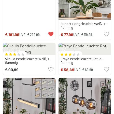
Sundet Hängeleuchte Weiß, 1-
flammig
€ 181,99
€ 77,99
UVP:
€ 299,99
UVP:
€ 119,99
Skaulo Pendelleuchte Weiß, 1-
Praya Pendelleuchte Rot, 2-
flammig
flammig
€ 90,99
€ 58,49
UVP:
€ 69,99