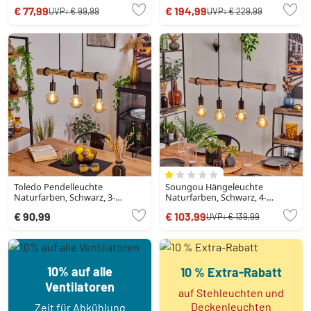
€ 77,99
€ 194,99
UVP:
€ 99,99
UVP:
€ 229,99
Toledo Pendelleuchte
Soungou Hängeleuchte
Naturfarben, Schwarz, 3-
Naturfarben, Schwarz, 4-
flammig
flammig
€ 90,99
€ 103,99
UVP:
€ 139,99
10% auf alle
10 % Extra-Rabatt
Ventilatoren
auf Stehleuchten und
Deckenleuchten
Zeit für Abkühlung