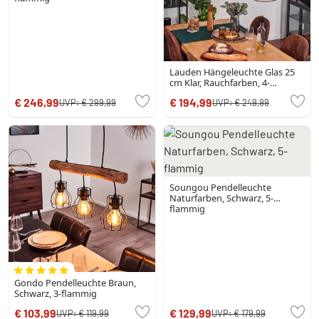
Lauden Hängeleuchte Glas 25
cm Klar, Rauchfarben, 4-
flammig
€ 246,99
€ 194,99
UVP:
€ 299,99
UVP:
€ 249,99
Soungou Pendelleuchte
Naturfarben, Schwarz, 5-
flammig
Gondo Pendelleuchte Braun,
Schwarz, 3-flammig
€ 103,99
€ 129,99
UVP:
€ 119,99
UVP:
€ 179,99