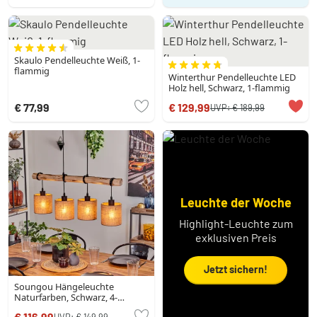
Skaulo Pendelleuchte Weiß, 1-
flammig
Winterthur Pendelleuchte LED
Holz hell, Schwarz, 1-flammig
€ 77,99
€ 129,99
UVP:
€ 189,99
Leuchte der Woche
Highlight-Leuchte zum
exklusiven Preis
Jetzt sichern!
Soungou Hängeleuchte
Naturfarben, Schwarz, 4-
flammig
€ 116,99
UVP:
€ 149,99