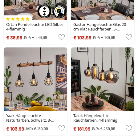
Ortan Pendelleuchte LED Silber,
Gastor Hängeleuchte Glas 20
4-flammig
cm Klar, Rauchfarben, 3-
flammig
€ 38,99
€ 103,99
UVP:
€ 299,99
UVP:
€ 169,99
Yaak Hängeleuchte
Talok Hängeleuchte
Naturfarben, Schwarz, 3-
Rauchfarben, 4-flammig
flammig
€ 103,99
€ 181,99
UVP:
€ 139,99
UVP:
€ 239,99