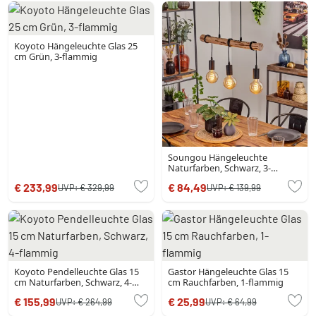
Koyoto Hängeleuchte Glas 25
cm Grün, 3-flammig
Soungou Hängeleuchte
Naturfarben, Schwarz, 3-
flammig
€ 233,99
€ 84,49
UVP:
€ 329,99
UVP:
€ 139,99
Koyoto Pendelleuchte Glas 15
Gastor Hängeleuchte Glas 15
cm Naturfarben, Schwarz, 4-
cm Rauchfarben, 1-flammig
flammig
€ 155,99
€ 25,99
UVP:
€ 264,99
UVP:
€ 64,99