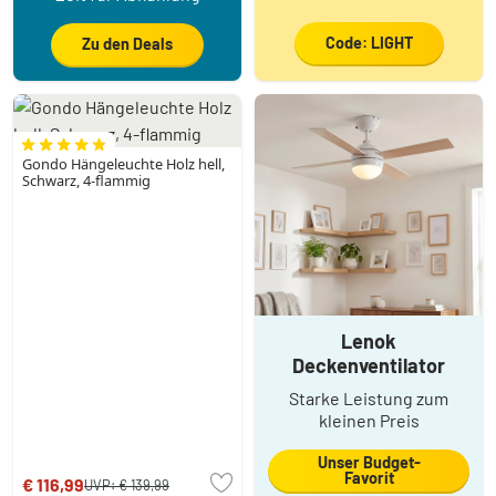
Code: LIGHT
Zu den Deals
Gondo Hängeleuchte Holz hell,
Schwarz, 4-flammig
Lenok
Deckenventilator
Starke Leistung zum
kleinen Preis
Unser Budget-
Favorit
€ 116,99
UVP:
€ 139,99