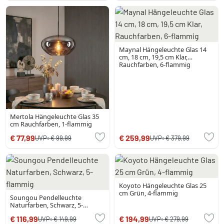
Maynal Hängeleuchte Glas 14
cm, 18 cm, 19,5 cm Klar,
Rauchfarben, 6-flammig
Mertola Hängeleuchte Glas 35
cm Rauchfarben, 1-flammig
€ 77,99
€ 259,99
UVP:
€ 99,99
UVP:
€ 379,99
Koyoto Hängeleuchte Glas 25
cm Grün, 4-flammig
Soungou Pendelleuchte
Naturfarben, Schwarz, 5-
flammig
€ 116,99
€ 194,99
UVP:
€ 149,99
UVP:
€ 279,99