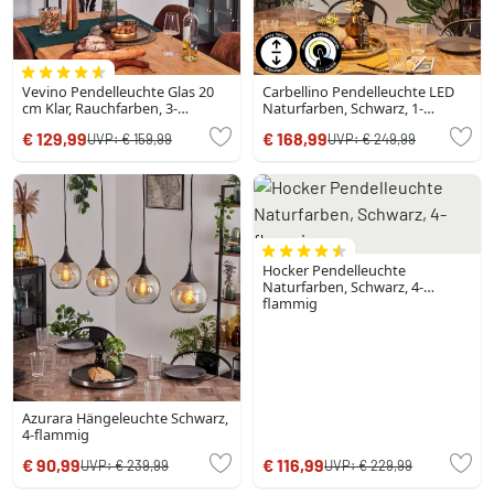
Vevino Pendelleuchte Glas 20
Carbellino Pendelleuchte LED
cm Klar, Rauchfarben, 3-
Naturfarben, Schwarz, 1-
flammig
flammig
€ 129,99
€ 168,99
UVP:
€ 159,99
UVP:
€ 249,99
Hocker Pendelleuchte
Naturfarben, Schwarz, 4-
flammig
Azurara Hängeleuchte Schwarz,
4-flammig
€ 90,99
€ 116,99
UVP:
€ 239,99
UVP:
€ 229,99