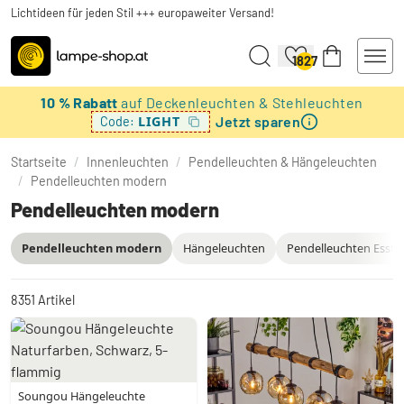
Lichtideen für jeden Stil +++ europaweiter Versand!
1827
10 % Rabatt
auf Deckenleuchten & Stehleuchten
Jetzt sparen
LIGHT
Code:
Startseite
/
Innenleuchten
/
Pendelleuchten & Hängeleuchten
/
Pendelleuchten modern
Pendelleuchten modern
Pendelleuchten modern
Hängeleuchten
Pendelleuchten Essti
8351
Artikel
Soungou Hängeleuchte