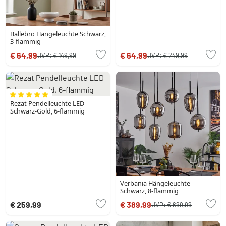
Ballebro Hängeleuchte Schwarz,
3-flammig
€ 64,99
€ 64,99
UVP:
€ 149,99
UVP:
€ 249,99
Rezat Pendelleuchte LED
Schwarz-Gold, 6-flammig
Verbania Hängeleuchte
Schwarz, 8-flammig
€ 259,99
€ 389,99
UVP:
€ 699,99