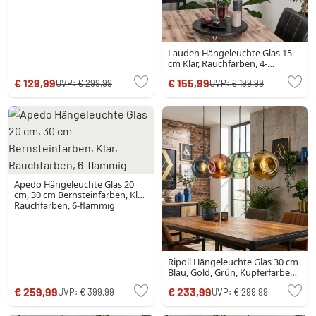
Lauden Hängeleuchte Glas 15
cm Klar, Rauchfarben, 4-
flammig
€ 129,99
€ 155,99
UVP:
€ 299,99
UVP:
€ 199,99
Apedo Hängeleuchte Glas 20
cm, 30 cm Bernsteinfarben, Klar,
Rauchfarben, 6-flammig
Ripoll Hängeleuchte Glas 30 cm
Blau, Gold, Grün, Kupferfarben,
4-flammig
€ 259,99
€ 233,99
UVP:
€ 399,99
UVP:
€ 299,99