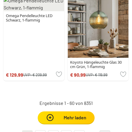
Omega Pendelleuchte LED
Schwarz, 1-flammig
Koyoto Hängeleuchte Glas 30
cm Grün, 1-flammig
€ 129,99
€ 90,99
UVP:
€ 209,99
UVP:
€ 119,99
Ergebnisse 1 - 60 von 8351
Mehr laden