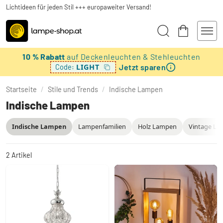
Lichtideen für jeden Stil +++ europaweiter Versand!
10 % Rabatt
auf Deckenleuchten & Stehleuchten
Jetzt sparen
LIGHT
Code:
Startseite
/
Stile und Trends
/
Indische Lampen
Indische Lampen
Indische Lampen
Lampenfamilien
Holz Lampen
Vintage La
2
Artikel