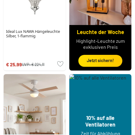
Ideal Lux NAWA Hängeleuchte
Leuchte der Woche
Silber, 1-flammig
Highlight-Leuchte zum
exklusiven Preis
Jetzt sichern!
€ 25,99
UVP:
€ 224,11
10% auf alle
Ventilatoren
Zeit für Abkühlung