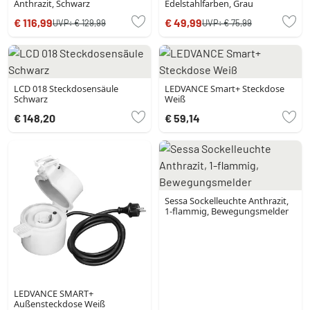
Anthrazit, Schwarz
Edelstahlfarben, Grau
€ 116,99
€ 49,99
UVP:
€ 129,99
UVP:
€ 75,99
LCD 018 Steckdosensäule
LEDVANCE Smart+ Steckdose
Schwarz
Weiß
€ 148,20
€ 59,14
Sessa Sockelleuchte Anthrazit,
1-flammig, Bewegungsmelder
LEDVANCE SMART+
Außensteckdose Weiß