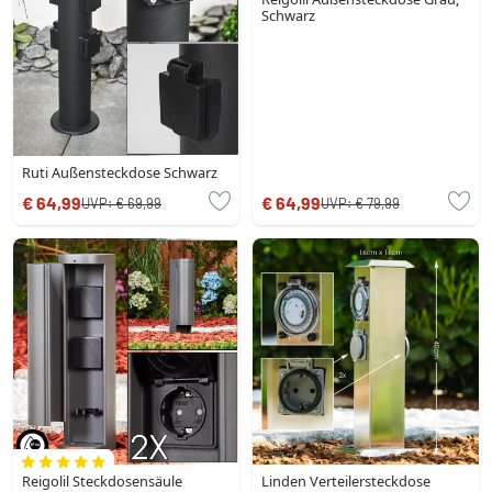
Schwarz
Ruti Außensteckdose Schwarz
€ 64,99
€ 64,99
UVP:
€ 69,99
UVP:
€ 79,99
Reigolil Steckdosensäule
Linden Verteilersteckdose