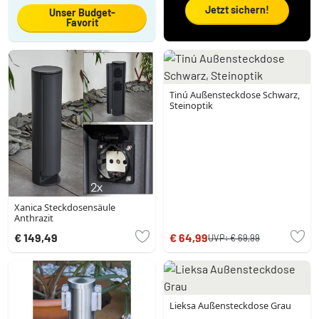
Jetzt sichern!
Unser Budget-
Favorit
Tinú Außensteckdose Schwarz,
Steinoptik
Xanica Steckdosensäule
Anthrazit
€ 149,49
€ 64,99
UVP:
€ 69,99
Lieksa Außensteckdose Grau