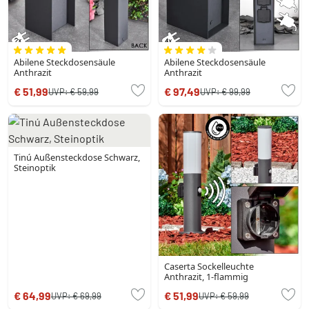
Abilene Steckdosensäule
Abilene Steckdosensäule
Anthrazit
Anthrazit
€ 51,99
€ 97,49
UVP:
€ 59,99
UVP:
€ 99,99
Tinú Außensteckdose Schwarz,
Steinoptik
Caserta Sockelleuchte
Anthrazit, 1-flammig
€ 64,99
€ 51,99
UVP:
€ 69,99
UVP:
€ 59,99