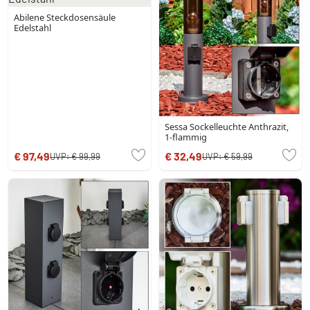
Abilene Steckdosensäule
Edelstahl
Sessa Sockelleuchte Anthrazit,
1-flammig
€ 97,49
€ 32,49
UVP:
€ 99,99
UVP:
€ 59,99