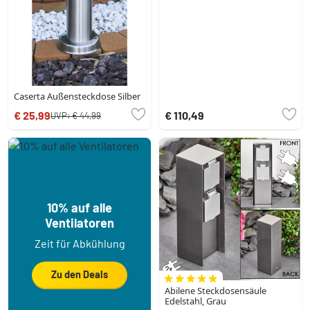
Caserta Außensteckdose Silber
€ 25,99
€ 110,49
UVP:
€ 44,99
10% auf alle
Ventilatoren
Zeit für Abkühlung
Zu den Deals
Abilene Steckdosensäule
Edelstahl, Grau