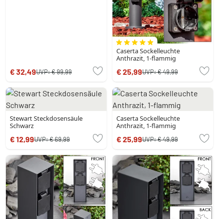
Caserta Sockelleuchte
Anthrazit, 1-flammig
€ 32,49
€ 25,99
UVP:
€ 99,99
UVP:
€ 49,99
Stewart Steckdosensäule
Caserta Sockelleuchte
Schwarz
Anthrazit, 1-flammig
€ 12,99
€ 25,99
UVP:
€ 69,99
UVP:
€ 49,99