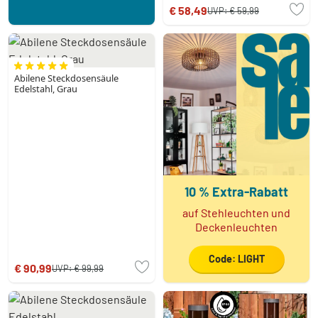
€ 58,49
UVP:
€ 59,99
Abilene Steckdosensäule
Edelstahl, Grau
10 % Extra-Rabatt
auf Stehleuchten und
Deckenleuchten
Code: LIGHT
€ 90,99
UVP:
€ 99,99