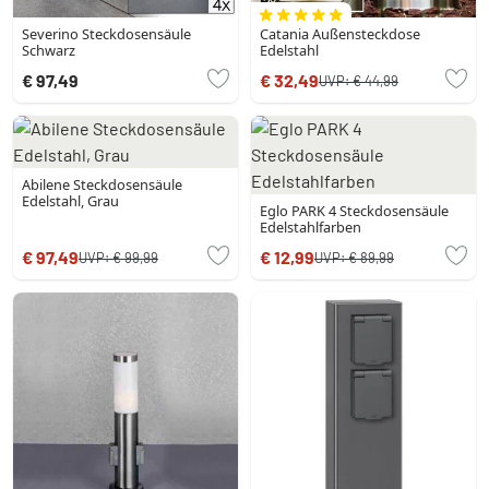
Severino Steckdosensäule
Catania Außensteckdose
Schwarz
Edelstahl
€ 97,49
€ 32,49
UVP:
€ 44,99
Abilene Steckdosensäule
Edelstahl, Grau
Eglo PARK 4 Steckdosensäule
Edelstahlfarben
€ 97,49
€ 12,99
UVP:
€ 99,99
UVP:
€ 89,99