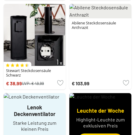
Abilene Steckdosensäule
Anthrazit
Stewart Steckdosensäule
Schwarz
€ 38,99
€ 103,99
UVP:
€ 49,99
Lenok
Leuchte der Woche
Deckenventilator
Highlight-Leuchte zum
Starke Leistung zum
exklusiven Preis
kleinen Preis