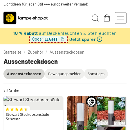
Lichtideen für jeden Stil +++ europaweiter Versand!
10 % Rabatt
auf Deckenleuchten & Stehleuchten
Jetzt sparen
LIGHT
Code:
Startseite
/
Zubehör
/
Aussensteckdosen
Aussensteckdosen
Aussensteckdosen
Bewegungsmelder
Sonstiges
76
Artikel
Stewart Steckdosensäule
Schwarz