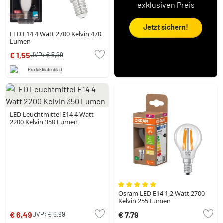
exklusiven Preis
Jetzt sichern!
LED E14 4 Watt 2700 Kelvin 470
Lumen
€ 1,55
UVP:
€ 5,99
Produktdatenblatt
LED Leuchtmittel E14 4 Watt
2200 Kelvin 350 Lumen
Osram LED E14 1,2 Watt 2700
Kelvin 255 Lumen
€ 6,49
€ 7,79
UVP:
€ 6,99