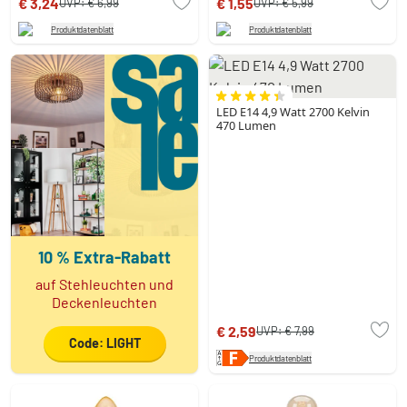
€ 3,24
€ 1,55
UVP:
€ 6,99
UVP:
€ 5,99
Produktdatenblatt
Produktdatenblatt
LED E14 4,9 Watt 2700 Kelvin
470 Lumen
10 % Extra-Rabatt
auf Stehleuchten und
Deckenleuchten
€ 2,59
UVP:
€ 7,99
Code: LIGHT
Produktdatenblatt