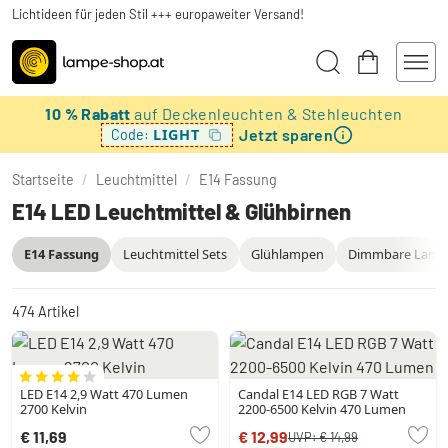
Lichtideen für jeden Stil +++ europaweiter Versand!
10 % Rabatt
auf Deckenleuchten & Stehleuchten
Jetzt sparen
LIGHT
Code:
Startseite
/
Leuchtmittel
/
E14 Fassung
E14 LED Leuchtmittel & Glühbirnen
E14 Fassung
Leuchtmittel Sets
Glühlampen
Dimmbare Lamp
474
Artikel
LED E14 2,9 Watt 470 Lumen
Candal E14 LED RGB 7 Watt
2700 Kelvin
2200-6500 Kelvin 470 Lumen
€ 11,69
€ 12,99
UVP:
€ 14,99