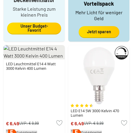
Vorteilspack
Starke Leistung zum
Mehr Licht für weniger
kleinen Preis
Geld
Unser Budget-
Favorit
Jetzt sparen
LED Leuchtmittel E14 4 Watt
3000 Kelvin 400 Lumen
LED E14 5W 3000 Kelvin 470
Lumen
€ 6,49
€ 6,49
UVP:
€ 9,99
UVP:
€ 9,99
Produktdatenblatt
Produktdatenblatt