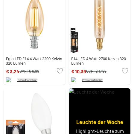
Eglo LED E14 4 Watt 2200 Kelvin
E14 LED 4 Watt 2700 Kelvin 320
320 Lumen
Lumen
€ 3,24
€ 10,39
UVP:
€ 6,99
UVP:
€ 17,99
Produktdatenblatt
Produktdatenblatt
Leuchte der Woche
Highlight-Leuchte zum