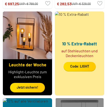
flammig
€ 697,25
€ 282,53
UVP:
€ 799,00
UVP:
€ 329,00
10 % Extra-Rabatt
auf Stehleuchten und
Deckenleuchten
Leuchte der Woche
Code: LIGHT
Highlight-Leuchte zum
exklusiven Preis
Jetzt sichern!