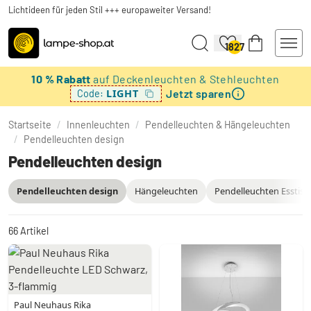
Lichtideen für jeden Stil +++ europaweiter Versand!
1827
10 % Rabatt
auf Deckenleuchten & Stehleuchten
Jetzt sparen
LIGHT
Code:
Startseite
/
Innenleuchten
/
Pendelleuchten & Hängeleuchten
/
Pendelleuchten design
Pendelleuchten design
Pendelleuchten design
Hängeleuchten
Pendelleuchten Esstisc
66
Artikel
Paul Neuhaus Rika