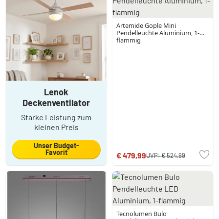
Artemide Gople Mini
Pendelleuchte Aluminium, 1-
flammig
Lenok
Deckenventilator
Starke Leistung zum
kleinen Preis
Unser Budget-
Favorit
€ 479,99
UVP:
€ 524,99
Tecnolumen Bulo