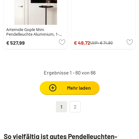
Artemide Gople Mini
Pendelleuchte Aluminium, 1-
flammig
€ 527,99
€ 49,72
UVP:
€ 74,90
Ergebnisse 1 - 60 von 66
Mehr laden
1
2
So vielfältig ist gutes Pendelleuchten-