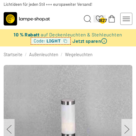
Lichtideen für jeden Stil +++ europaweiter Versand!
1827
10 % Rabatt
auf Deckenleuchten & Stehleuchten
Jetzt sparen
LIGHT
Code:
Startseite
/
Außenleuchten
/
Wegeleuchten