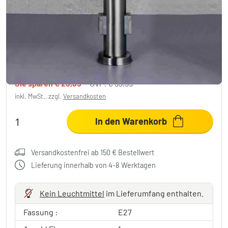
Globo Boston Außenleuchte
Edelstahlfarben, 1-flammig
€ 36,14
-39%
Sie sparen
€ 23,85
UVP:
€ 59,99
inkl. MwSt., zzgl.
Versandkosten
In den Warenkorb
Versandkostenfrei ab 150 € Bestellwert
Lieferung innerhalb von 4-8 Werktagen
Kein Leuchtmittel
im Lieferumfang enthalten.
Fassung :
E27