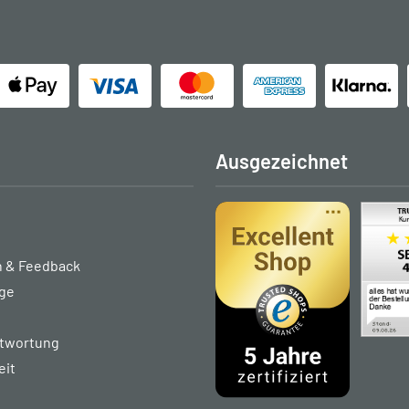
Ausgezeichnet
 & Feedback
age
ntwortung
eit