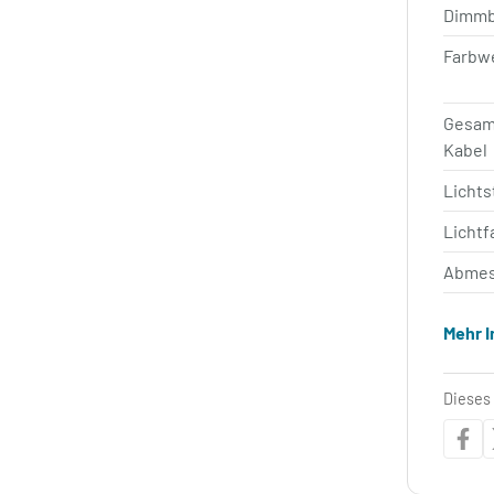
Dimm
Farbw
Gesam
Kabel
Licht
Lichtf
Abmes
Mehr 
Dieses 