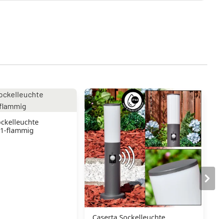
ockelleuchte
 1-flammig
Caserta Sockelleuchte