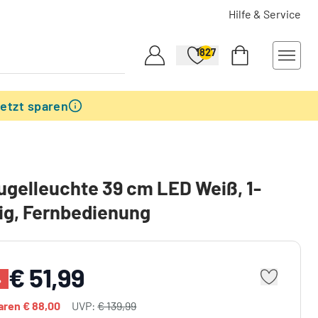
Hilfe & Service
1827
etzt sparen
Kugelleuchte 39 cm LED Weiß, 1-
ig, Fernbedienung
€ 51,99
%
paren
€ 88,00
UVP:
€ 139,99