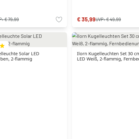
€ 35,99
P:
€ 79,99
UVP:
€ 49,99
lleuchte Solar LED
Ilorn Kugelleuchten Set 30 c
rben, 2-flammig
LED Weiß, 2-flammig, Fernb