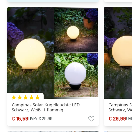
Campinas Solar-Kugelleuchte LED
Campinas S
Schwarz, Weiß, 1-flammig
Schwarz, W
€ 15,59
€ 29,99
UVP:
€ 29,99
UV