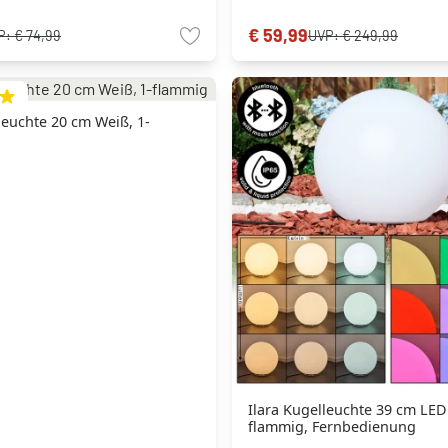
€ 59,99
P:
€ 74,99
UVP:
€ 249,99
euchte 20 cm Weiß, 1-
Ilara Kugelleuchte 39 cm LED
flammig, Fernbedienung