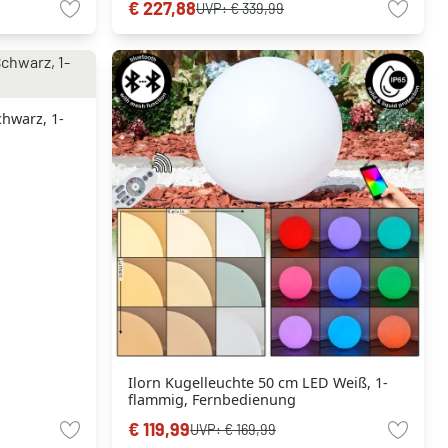
€ 227,88
UVP:
€ 339,99
chwarz, 1-
Ilorn Kugelleuchte 50 cm LED Weiß, 1-
flammig, Fernbedienung
€ 119,99
UVP:
€ 169,99