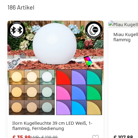
186
Artikel
Miau Kugell
flammig
Ilorn Kugelleuchte 39 cm LED Weiß, 1-
flammig, Fernbedienung
€ 35,99
€ 107,88
UVP:
€ 129,99