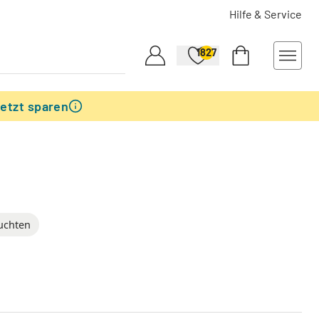
Hilfe & Service
1827
etzt sparen
uchten