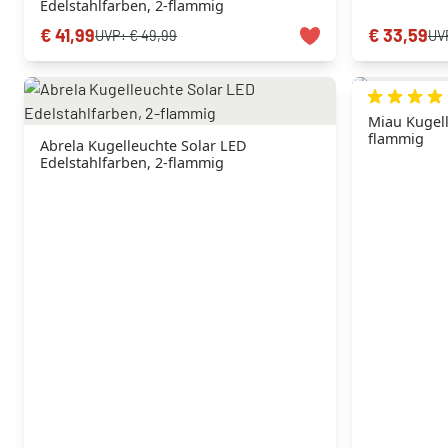
Edelstahlfarben, 2-flammig
€ 41,99
€ 33,59
UVP:
€ 49,99
UV
Miau Kugell
flammig
Abrela Kugelleuchte Solar LED
Edelstahlfarben, 2-flammig