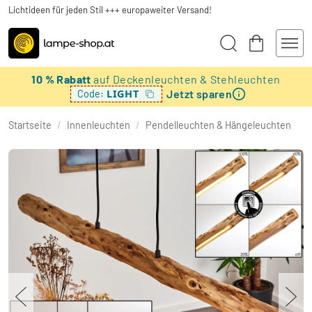
Lichtideen für jeden Stil +++ europaweiter Versand!
10 % Rabatt
auf Deckenleuchten & Stehleuchten
Jetzt sparen
LIGHT
Code:
Startseite
/
Innenleuchten
/
Pendelleuchten & Hängeleuchten