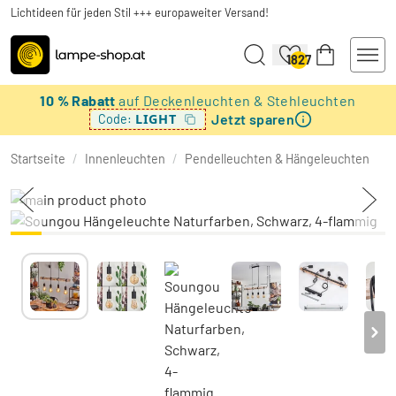
Lichtideen für jeden Stil +++ europaweiter Versand!
1827
10 % Rabatt
auf Deckenleuchten & Stehleuchten
Jetzt sparen
LIGHT
Code:
Startseite
/
Innenleuchten
/
Pendelleuchten & Hängeleuchten