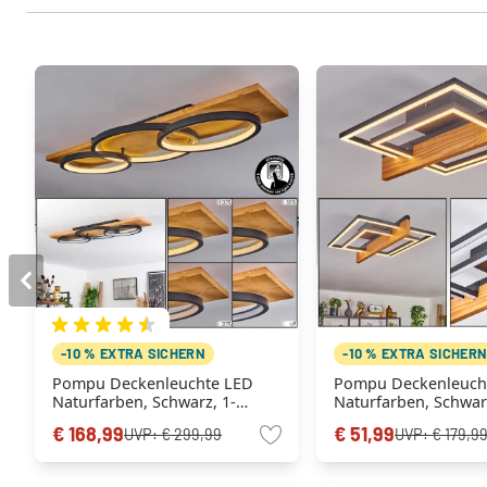
-10 % EXTRA SICHERN
-10 % EXTRA SICHER
Pompu Deckenleuchte LED
Pompu Deckenleuch
Naturfarben, Schwarz, 1-
Naturfarben, Schwar
flammig
flammig
€ 168,99
€ 51,99
UVP:
€ 299,99
UVP:
€ 179,9