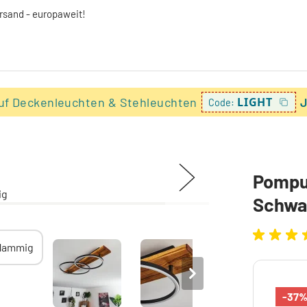
ersand - europaweit!
uf Deckenleuchten & Stehleuchten
LIGHT
J
Code:
Pompu
Schwa
-37