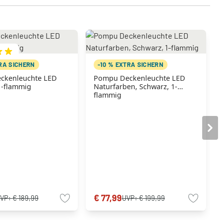
TRA SICHERN
-10 % EXTRA SICHERN
ckenleuchte LED
Pompu Deckenleuchte LED
1-flammig
Naturfarben, Schwarz, 1-
flammig
€ 77,99
VP:
€ 189,99
UVP:
€ 199,99