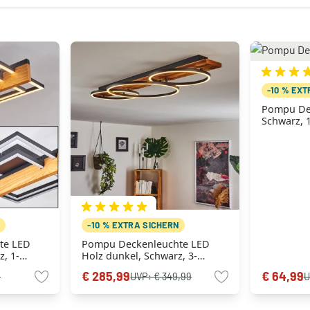
-10 % EX
Pompu De
Schwarz, 
N
-10 % EXTRA SICHERN
te LED
Pompu Deckenleuchte LED
z, 1-
Holz dunkel, Schwarz, 3-
flammig
€ 285,99
€ 64,99
9
UVP:
€ 349,99
U