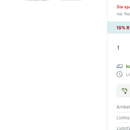
Sie s
inkl. Mw
10% 
k
L
Artik
Licht
Lichtf