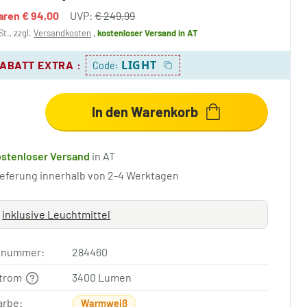
paren
€ 94,00
UVP:
€ 249,99
St., zzgl.
Versandkosten
,
kostenloser Versand
in AT
LIGHT
RABATT EXTRA
:
Code:
In den Warenkorb
ostenloser Versand
in AT
ieferung innerhalb von 2-4 Werktagen
inklusive Leuchtmittel
elnummer:
284460
strom
3400 Lumen
arbe:
Warmweiß