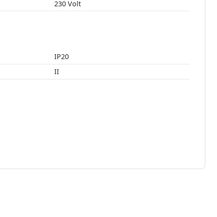
230 Volt
IP20
II