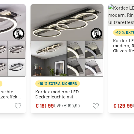
-10 % EX
Kordex LE
modern, R
Glitzereff
N
-10 % EXTRA SICHERN
euchte
Kordex moderne LED
tzereffekt,
Deckenleuchte mit
Glitzereffekt und
€ 181,99
€ 129,99
9
UVP:
€ 199,99
ringförmigem Design