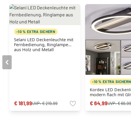
-10 % EXTRA SICHERN
Selani LED Deckenleuchte mit
Fernbedienung, Ringlampe
aus Holz und Metall
-10 % EXTRA SICHER
Kordex LED Deckenl
modern flach mit Gli
ovale Ringform
€ 181,99
€ 64,99
UVP:
€ 219,99
UVP:
€ 69,9