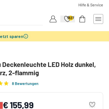
Hilfe & Service
1827
etzt sparen
 Deckenleuchte LED Holz dunkel,
rz, 2-flammig
8 Bewertungen
€ 155,99
%