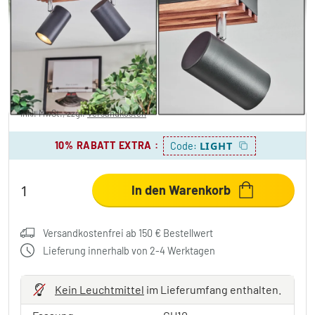
Orlan Deckenleuchte Chrom, Naturfarben,
Schwarz, 2-flammig
€ 38,99
-22%
Sie sparen
€ 11,00
UVP:
€ 49,99
inkl. MwSt., zzgl.
Versandkosten
10% RABATT EXTRA
:
LIGHT
Code:
In den Warenkorb
Versandkostenfrei ab 150 € Bestellwert
Lieferung innerhalb von 2-4 Werktagen
Kein Leuchtmittel
im Lieferumfang enthalten.