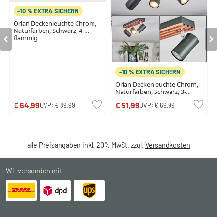
-10 % EXTRA SICHERN
Orlan Deckenleuchte Chrom,
Naturfarben, Schwarz, 4-
flammig
-10 % EXTRA SICHERN
Orlan Deckenleuchte Chrom,
Naturfarben, Schwarz, 3-
flammig
€ 64,99
€ 51,99
UVP:
€ 89,99
UVP:
€ 69,99
alle Preisangaben inkl. 20% MwSt. zzgl.
Versandkosten
Wir versenden mit