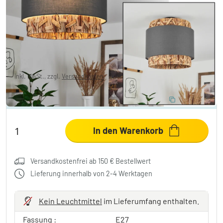
Marieux Deckenleuchte Schwarz, 2-
flammig
€ 129,99
inkl. MwSt., zzgl.
Versandkosten
10% RABATT EXTRA
:
LIGHT
Code:
In den Warenkorb
Versandkostenfrei ab 150 € Bestellwert
Lieferung innerhalb von 2-4 Werktagen
Kein Leuchtmittel
im Lieferumfang enthalten.
Fassung :
E27