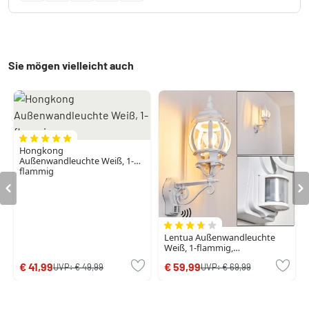
Sie mögen vielleicht auch
Hongkong
Außenwandleuchte Weiß, 1-
flammig
Lentua Außenwandleuchte
Weiß, 1-flammig,
Bewegungsmelder
€ 41,99
€ 59,99
UVP:
€ 49,99
UVP:
€ 69,99