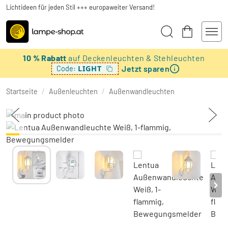
Lichtideen für jeden Stil +++ europaweiter Versand!
10 % Rabatt
auf Deckenleuchten & Stehleuchten
Jetzt sparen
LIGHT
Code:
Startseite
/
Außenleuchten
/
Außenwandleuchten