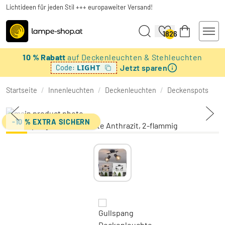
Lichtideen für jeden Stil +++ europaweiter Versand!
1826
10 % Rabatt
auf Deckenleuchten & Stehleuchten
Jetzt sparen
LIGHT
Code:
Startseite
/
Innenleuchten
/
Deckenleuchten
/
Deckenspots
-10 % EXTRA SICHERN