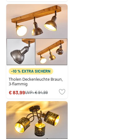
-10 % EXTRA SICHERN
Tholen Deckenleuchte Braun,
3-flammig
€ 83,99
UVP:
€ 94,99