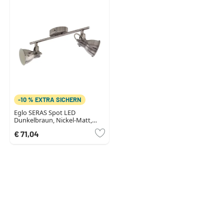
-10 % EXTRA SICHERN
Eglo SERAS Spot LED
Dunkelbraun, Nickel-Matt,
Rosa, 2-flammig
€ 71,04