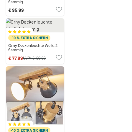
flammig
€ 95,99
-10 % EXTRA SICHERN
Orny Deckenleuchte Weiß, 2-
flammig
€ 77,99
UVP:
€ 109,99
-10 % EXTRA SICHERN