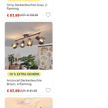
Orny Deckenleuchte Grau, 2-
flammig
€ 83,99
UVP:
€ 109,99
-10 % EXTRA SICHERN
Arconciel Deckenleuchte
Braun, 4-flammig
€ 83,99
UVP:
€ 84,99