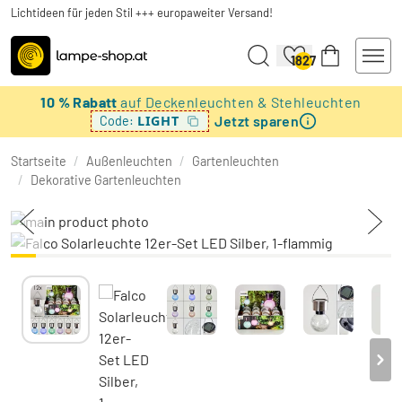
Lichtideen für jeden Stil +++ europaweiter Versand!
1827
10 % Rabatt
auf Deckenleuchten & Stehleuchten
Jetzt sparen
LIGHT
Code:
Startseite
/
Außenleuchten
/
Gartenleuchten
/
Dekorative Gartenleuchten