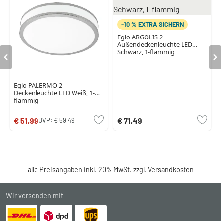
-10 % EXTRA SICHERN
Eglo ARGOLIS 2
Außendeckenleuchte LED
Schwarz, 1-flammig
Eglo PALERMO 2
Deckenleuchte LED Weiß, 1-
flammig
€ 51,99
€ 71,49
UVP:
€ 59,49
alle Preisangaben inkl. 20% MwSt. zzgl.
Versandkosten
Wir versenden mit