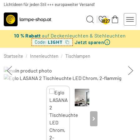
Lichtideen für jeden Stil +++ europaweiter Versand!
1827
10 % Rabatt
auf Deckenleuchten & Stehleuchten
Jetzt sparen
LIGHT
Code:
Startseite
/
Innenleuchten
/
Tischlampen