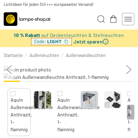
Lichtideen für jeden Stil +++ europaweiter Versand!
10 % Rabatt
auf Deckenleuchten & Stehleuchten
Jetzt sparen
LIGHT
Code:
Startseite
/
Außenleuchten
/
Außenwandleuchten